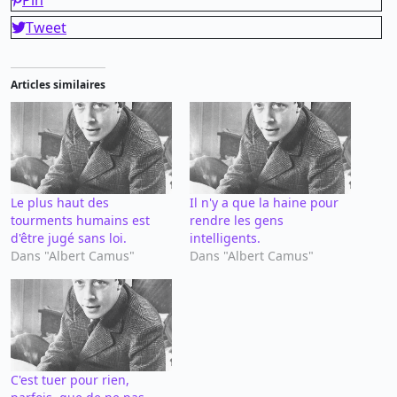
Tweet
Articles similaires
Le plus haut des
Il n'y a que la haine pour
tourments humains est
rendre les gens
d'être jugé sans loi.
intelligents.
Dans "Albert Camus"
Dans "Albert Camus"
C'est tuer pour rien,