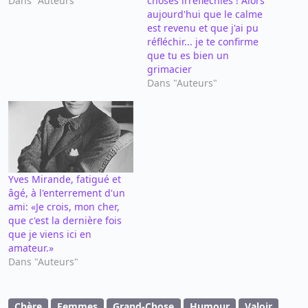
Dans "Auteurs"
choses irréfléchies ! Alors
aujourd'hui que le calme
est revenu et que j'ai pu
réfléchir... je te confirme
que tu es bien un
grimacier
Dans "Auteurs"
Yves Mirande, fatigué et
âgé, à l'enterrement d'un
ami: «Je crois, mon cher,
que c'est la dernière fois
que je viens ici en
amateur.»
Dans "Auteurs"
Chère
Femmes
Grand-Chose
Humour
Valoir