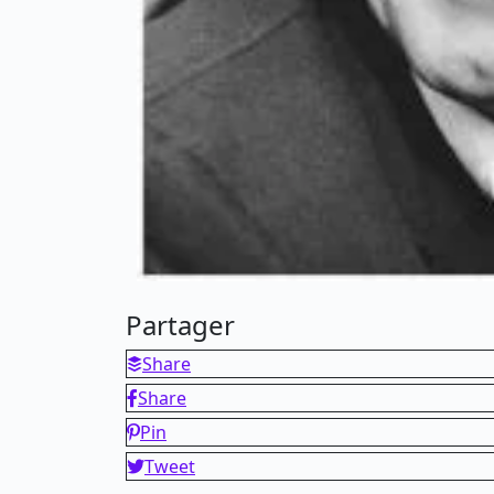
Partager
Share
Share
Pin
Tweet