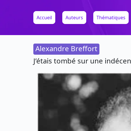
Accueil
Auteurs
Thématiques
Alexandre Breffort
J’étais tombé sur une indécent