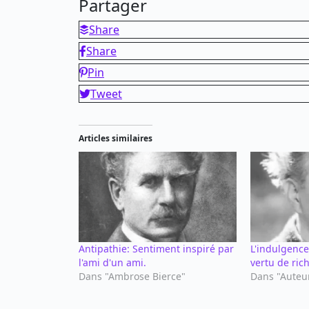
Partager
Share
Share
Pin
Tweet
Articles similaires
Antipathie: Sentiment inspiré par
L'indulgence
l'ami d'un ami.
vertu de ric
Dans "Ambrose Bierce"
Dans "Auteu