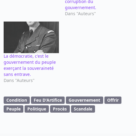
corruption du
gouvernement.
Dans "Auteurs"
La démocratie, c'est le
gouvernement du peuple
exerçant la souveraineté
sans entrave.
Dans "Auteurs"
Condition
Feu D'Artifice
Gouvernement
Offrir
Peuple
Politique
Procès
Scandale