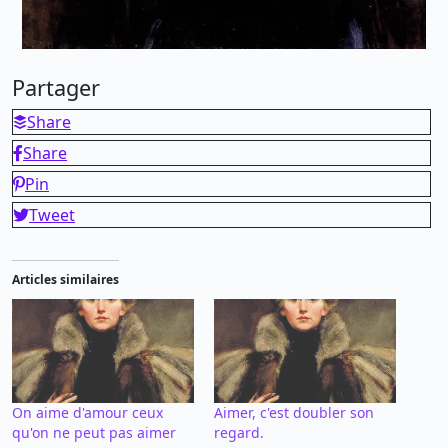
Partager
Share
Share
Pin
Tweet
Articles similaires
On aime d'amour ceux
Aimer, c'est doubler son
qu'on ne peut pas aimer
regard.