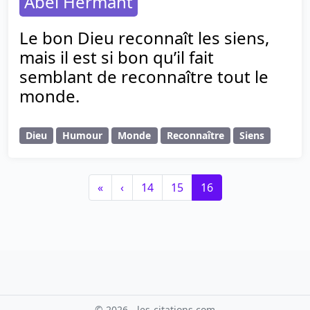
Abel Hermant
Le bon Dieu reconnaît les siens,
mais il est si bon qu’il fait
semblant de reconnaître tout le
monde.
Dieu
Humour
Monde
Reconnaître
Siens
P
P
P
C
«
‹
14
15
16
a
a
a
u
g
g
g
r
e
e
e
r
n
e
a
n
v
t
i
P
© 2026 - les-citations.com