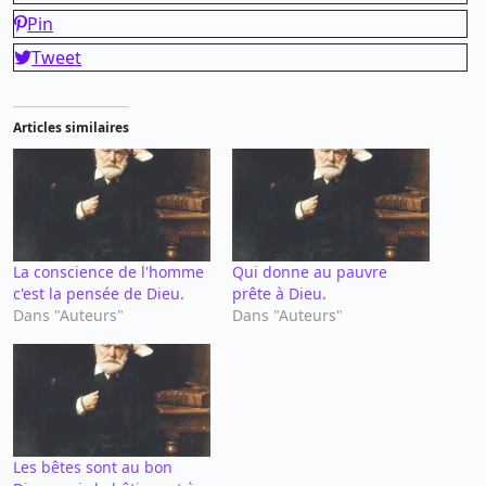
Pin
Tweet
Articles similaires
La conscience de l'homme
Qui donne au pauvre
c'est la pensée de Dieu.
prête à Dieu.
Dans "Auteurs"
Dans "Auteurs"
Les bêtes sont au bon