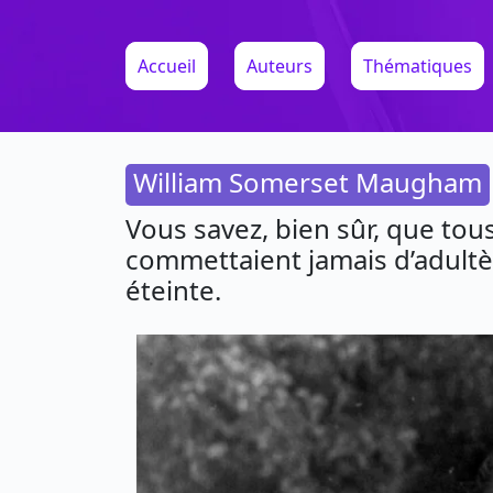
Accueil
Auteurs
Thématiques
William Somerset Maugham
Vous savez, bien sûr, que tou
commettaient jamais d’adultè
éteinte.