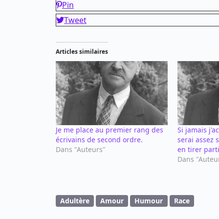
Pin
Tweet
Articles similaires
Je me place au premier rang des
Si jamais j'a
écrivains de second ordre.
serai assez 
Dans "Auteurs"
en tirer parti
Dans "Auteu
Adultère
Amour
Humour
Race