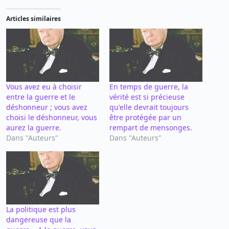
Articles similaires
Vous avez eu à choisir
En temps de guerre, la
entre la guerre et le
vérité est si précieuse
déshonneur ; vous avez
qu'elle devrait toujours
choisi le déshonneur, vous
être protégée par un
aurez la guerre.
rempart de mensonges.
Dans "Auteurs"
Dans "Auteurs"
La politique est plus
dangereuse que la