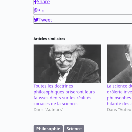
Share
Pin
Tweet
Articles similaires
Toutes les doctrines
La science d
philosophiques briseront leurs
drôlerie inv
fausses dents sur les réalités
philosophes
coriaces de la science.
hilarité des 
Dans "Auteurs"
Dans "Auteu
Philosophie
Science