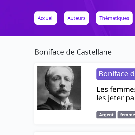
Accueil
Auteurs
Thématiques
Boniface de Castellane
Boniface d
Les femmes 
les jeter pa
Argent
femm