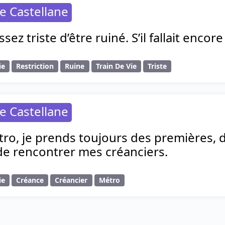
e Castellane
ssez triste d’être ruiné. S’il fallait encor
ie
Restriction
Ruine
Train De Vie
Triste
e Castellane
ro, je prends toujours des premières, d
de rencontrer mes créanciers.
ie
Créance
Créancier
Métro