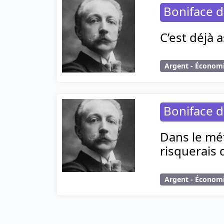
Boniface d
C’est déjà a
Argent - Économ
Boniface d
Dans le mét
risquerais 
Argent - Économ