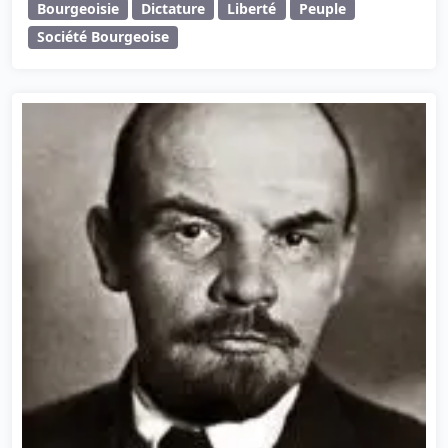
Bourgeoisie
Dictature
Liberté
Peuple
Société Bourgeoise