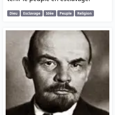
Dieu
Esclavage
Idée
Peuple
Religion