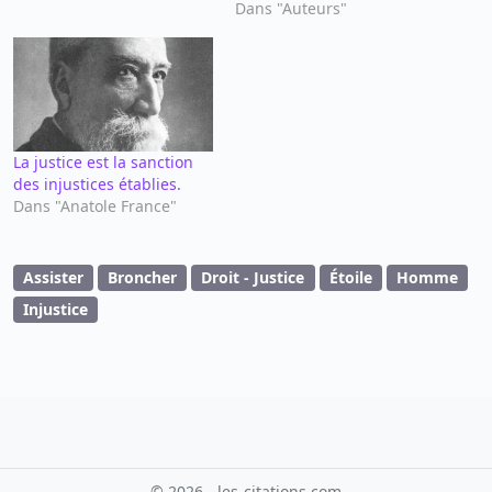
Dans "Auteurs"
La justice est la sanction
des injustices établies.
Dans "Anatole France"
Assister
Broncher
Droit - Justice
Étoile
Homme
Injustice
© 2026 - les-citations.com