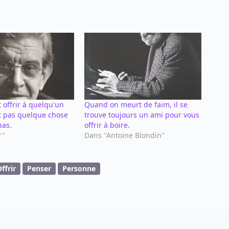
t offrir à quelqu'un
Quand on meurt de faim, il se
t pas quelque chose
trouve toujours un ami pour vous
pas.
offrir à boire.
r"
Dans "Antoine Blondin"
ffrir
Penser
Personne