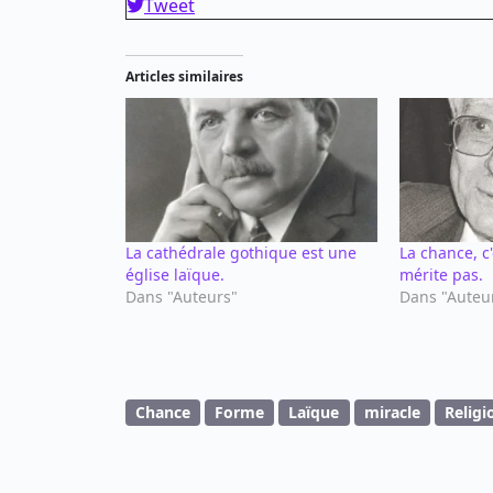
Tweet
Articles similaires
La cathédrale gothique est une
La chance, c
église laïque.
mérite pas.
Dans "Auteurs"
Dans "Auteu
Chance
Forme
Laïque
miracle
Religi