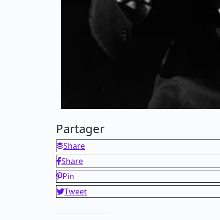
Partager
Share
Share
Pin
Tweet