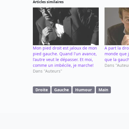
Articles similaires
Mon pied droit est jaloux de mon
A part la droi
pied gauche. Quand l'un avance,
monde que j
l'autre veut le dépasser. Et moi,
que la gauc
comme un imbécile, je marche!
Dans "Auteu
Dans "Auteurs"
Droite
Gauche
Humour
Main