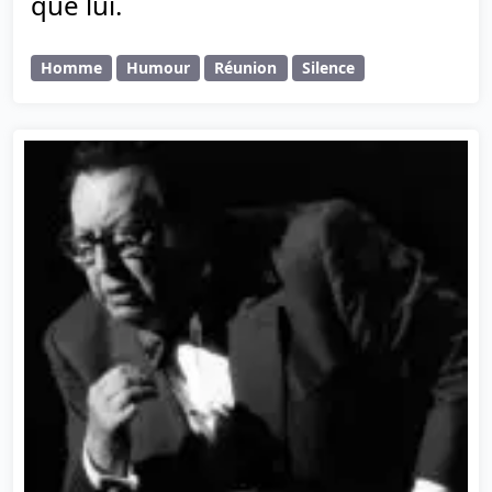
que lui.
Homme
Humour
Réunion
Silence