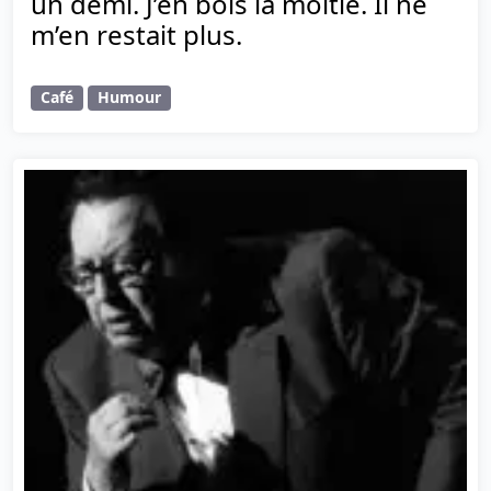
un demi. J’en bois la moitié. Il ne
m’en restait plus.
Café
Humour