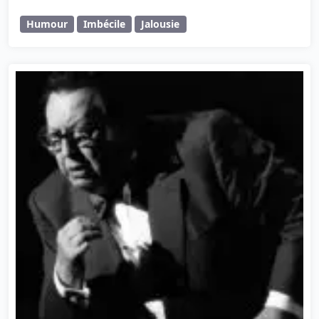
Humour
Imbécile
Jalousie