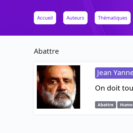
Accueil
Auteurs
Thématiques
Abattre
Jean Yann
On doit tou
Abattre
Humo