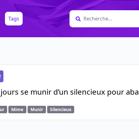
Tags
e
jours se munir d’un silencieux pour ab
ur
Mime
Munir
Silencieux