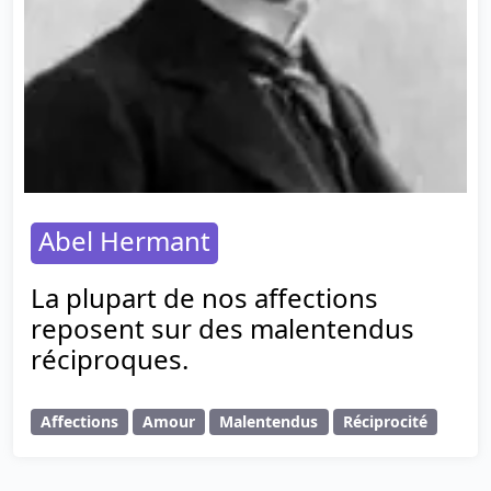
Abel Hermant
La plupart de nos affections
reposent sur des malentendus
réciproques.
Affections
Amour
Malentendus
Réciprocité