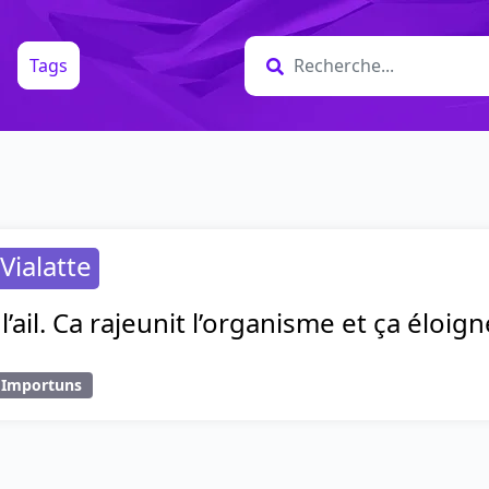
Tags
Vialatte
’ail. Ca rajeunit l’organisme et ça éloig
Importuns