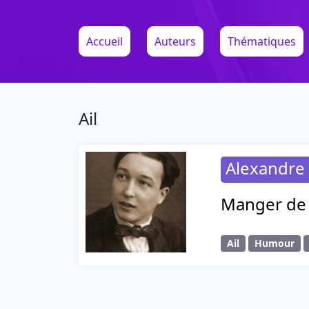
Accueil
Auteurs
Thématiques
Ail
Alexandre 
Manger de l
Ail
Humour