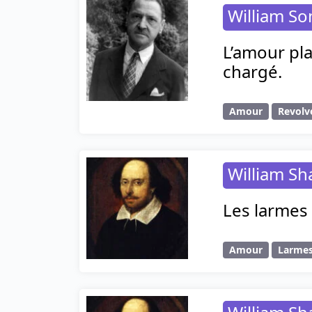
William S
L’amour pla
chargé.
Amour
Revolv
William S
Les larmes 
Amour
Larme