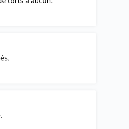
de torts à aucun.
és.
.