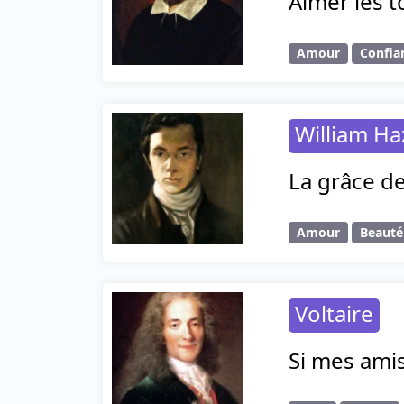
Aimer les t
Amour
Confia
William Haz
La grâce de
Amour
Beauté
Voltaire
Si mes amis