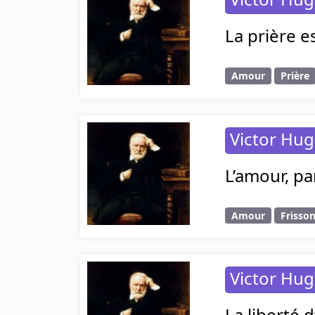
La prière e
Amour
Prière
Victor Hu
L’amour, pa
Amour
Frisso
Victor Hu
La liberté 