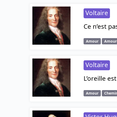
Voltaire
Ce n’est pas
Amour
Amour
Voltaire
L’oreille e
Amour
Chemi
Victor Hu