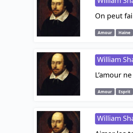
William S
On peut fai
Amour
Haine
William S
L’amour ne 
Amour
Esprit
William S