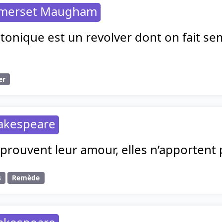
omerset Maugham
tonique est un revolver dont on fait sem
er
hakespeare
prouvent leur amour, elles n’apportent
s
Remède