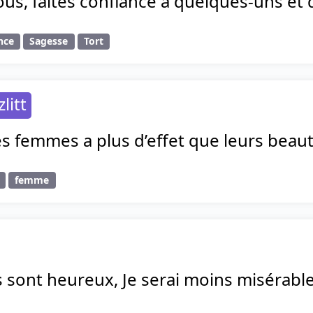
ous, faites confiance à quelques-uns et 
nce
Sagesse
Tort
litt
s femmes a plus d’effet que leurs beaut
femme
 sont heureux, Je serai moins misérable