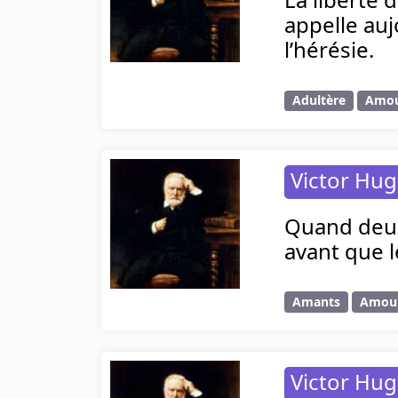
appelle auj
l’hérésie.
Adultère
Amo
Victor Hu
Quand deux 
avant que l
Amants
Amou
Victor Hu