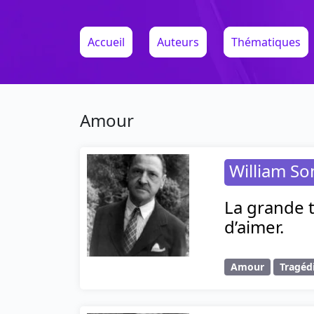
Accueil
Auteurs
Thématiques
Amour
William S
La grande t
d’aimer.
Amour
Tragéd