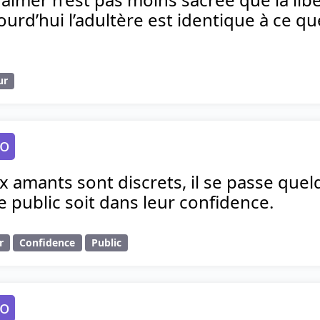
ourd’hui l’adultère est identique à ce que
ur
go
amants sont discrets, il se passe quel
e public soit dans leur confidence.
r
Confidence
Public
go