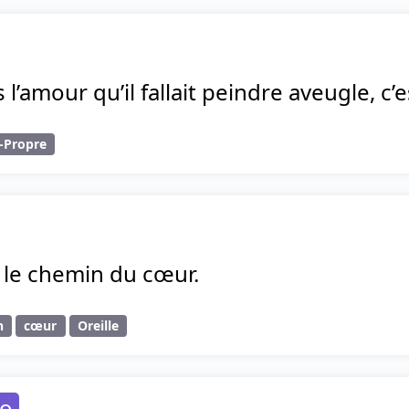
 l’amour qu’il fallait peindre aveugle, c’
-Propre
st le chemin du cœur.
n
cœur
Oreille
go