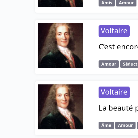
Amis
Amour
Voltaire
C’est encor
Amour
Séduct
Voltaire
La beauté p
Âme
Amour