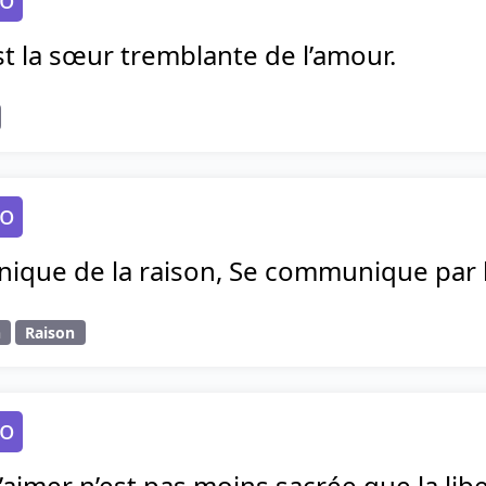
st la sœur tremblante de l’amour.
go
nique de la raison, Se communique par l
n
Raison
go
d’aimer n’est pas moins sacrée que la lib