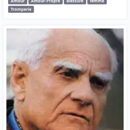
Amour
Amour-Propre
Blessure
femme
Tromperie