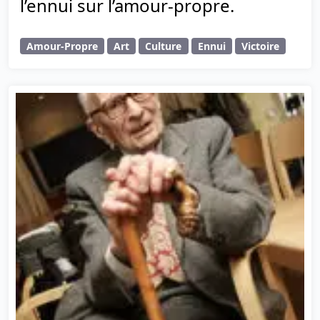
l’ennui sur l’amour-propre.
Amour-Propre
Art
Culture
Ennui
Victoire