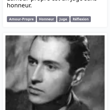
honneur.
Amour-Propre
Honneur
Juge
Réflexion