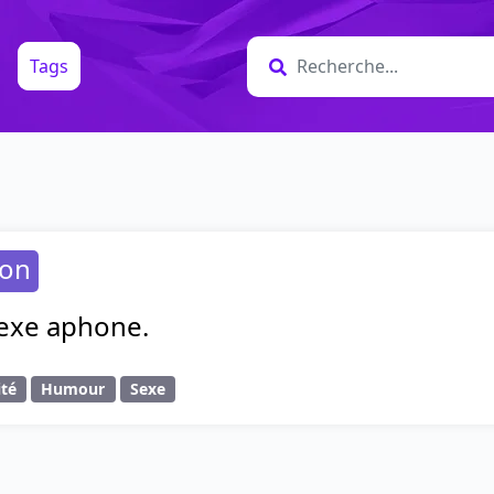
Tags
ion
 sexe aphone.
ité
Humour
Sexe