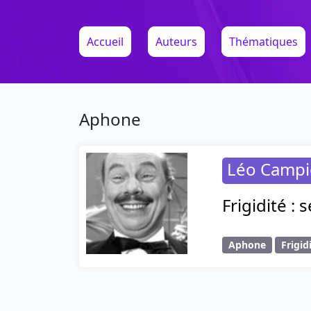
Accueil
Auteurs
Thématiques
Aphone
Léo Camp
Frigidité :
Aphone
Frigid