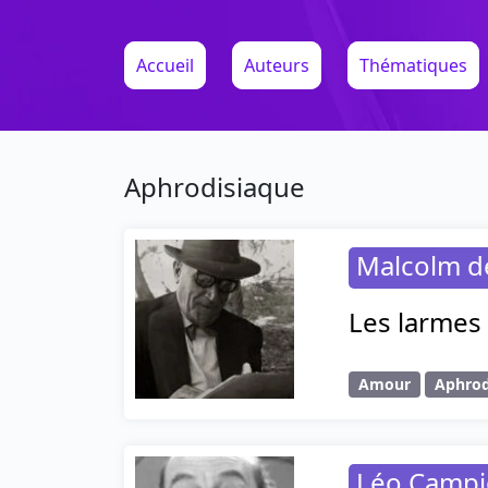
Accueil
Auteurs
Thématiques
Aphrodisiaque
Malcolm d
Les larmes 
Amour
Aphrod
Léo Camp