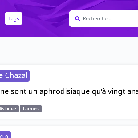
Tags
e Chazal
ne sont un aphrodisiaque qu’à vingt ans
isiaque
Larmes
ion