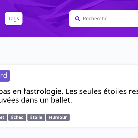
Tags
rd
 pas en l’astrologie. Les seules étoiles
ouvées dans un ballet.
let
Échec
Étoile
Humour