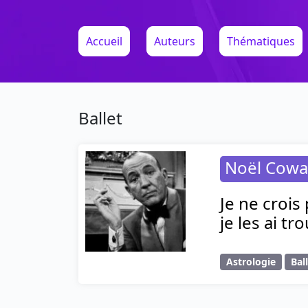
Accueil
Auteurs
Thématiques
Ballet
Noël Cowa
Je ne crois
je les ai tr
Astrologie
Bal