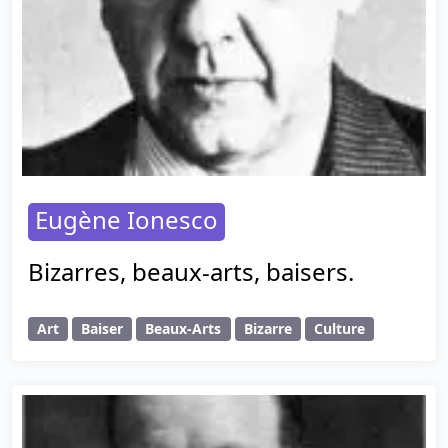
Eugène Ionesco
Bizarres, beaux-arts, baisers.
Art
Baiser
Beaux-Arts
Bizarre
Culture