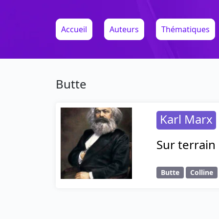
Accueil
Auteurs
Thématiques
Butte
Karl Marx
Sur terrain
Butte
Colline