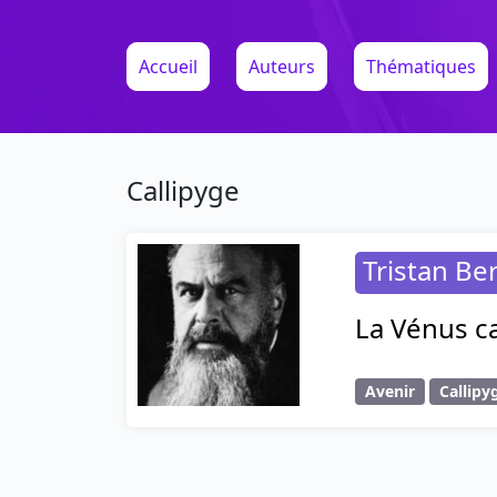
Accueil
Auteurs
Thématiques
Callipyge
Tristan Be
La Vénus ca
Avenir
Callipy