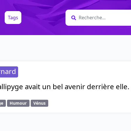
Tags
rnard
llipyge avait un bel avenir derrière elle.
ge
Humour
Vénus