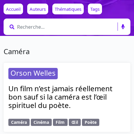
Accueil
Auteurs
Thématiques
Tags
Caméra
Orson Welles
Un film n’est jamais réellement
bon sauf si la caméra est l’œil
spirituel du poète.
Caméra
Cinéma
Film
Œil
Poète