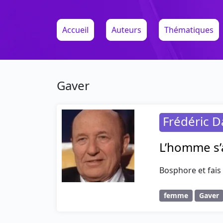
Accueil
Auteurs
Thématiques
Gaver
Frédéric D
L’homme s’a
Bosphore et fais 
femme
Gaver