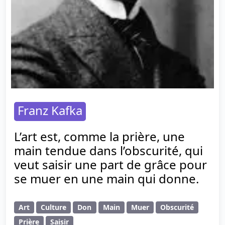
Franz Kafka
L’art est, comme la prière, une
main tendue dans l’obscurité, qui
veut saisir une part de grâce pour
se muer en une main qui donne.
Art
Culture
Don
Main
Muer
Obscurité
Prière
Saisir