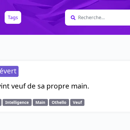
Tags
évert
int veuf de sa propre main.
Intelligence
Main
Othello
Veuf