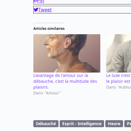
Pin
Tweet
Articles similaires
L'avantage de l'amour sur la
Le luxe n'est
débauche, c'est la multitude des
le plaisir es
plaisirs.
Dans "Auteu
Dans "Amour"
Débauché
Esprit - Intelligence
Heure
P