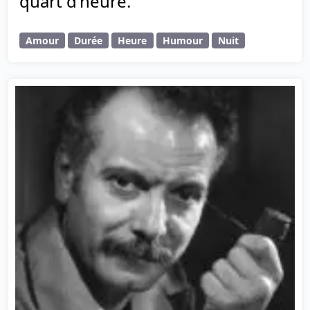
quart d’heure.
Amour
Durée
Heure
Humour
Nuit