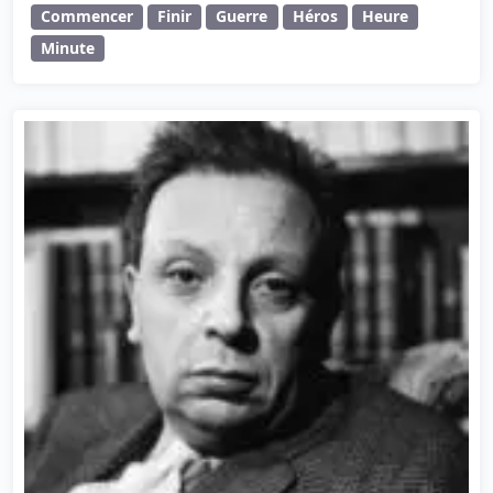
Commencer
Finir
Guerre
Héros
Heure
Minute