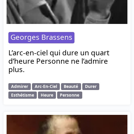
Georges Brassens
L’arc-en-ciel qui dure un quart
d’heure Personne ne l’admire
plus.
Admirer
Arc-En-Ciel
Beauté
Durer
Esthétisme
Heure
Personne