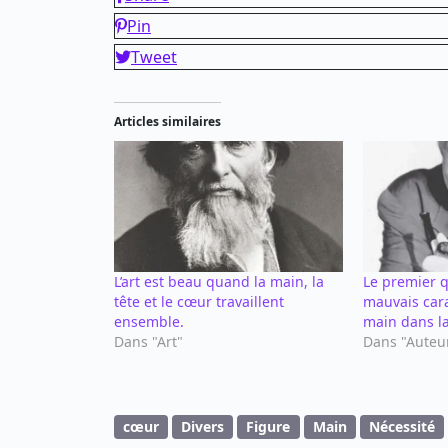
Pin
Tweet
Articles similaires
L’art est beau quand la main, la
Le premier qu
tête et le cœur travaillent
mauvais cara
ensemble.
main dans la
Dans "Art"
Dans "Auteu
cœur
Divers
Figure
Main
Nécessité