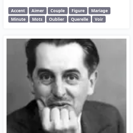
Accent
Aimer
Couple
Figure
Mariage
Minute
Mots
Oublier
Querelle
Voir