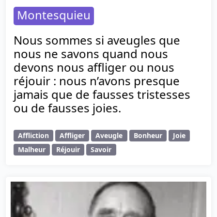
Montesquieu
Nous sommes si aveugles que
nous ne savons quand nous
devons nous affliger ou nous
réjouir : nous n’avons presque
jamais que de fausses tristesses
ou de fausses joies.
Affliction
Affliger
Aveugle
Bonheur
Joie
Malheur
Réjouir
Savoir