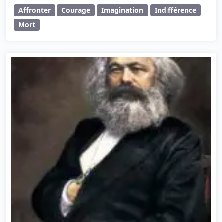
Affronter
Courage
Imagination
Indifférence
Mort