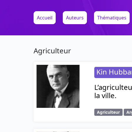
Accueil
Auteurs
Thématiques
Agriculteur
Kin Hubba
L’agriculte
la ville.
Agriculteur
Ar