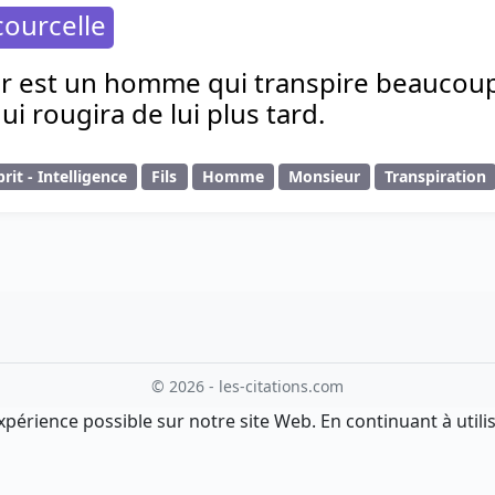
ourcelle
ur est un homme qui transpire beaucoup a
i rougira de lui plus tard.
prit - Intelligence
Fils
Homme
Monsieur
Transpiration
© 2026 - les-citations.com
xpérience possible sur notre site Web. En continuant à utilis