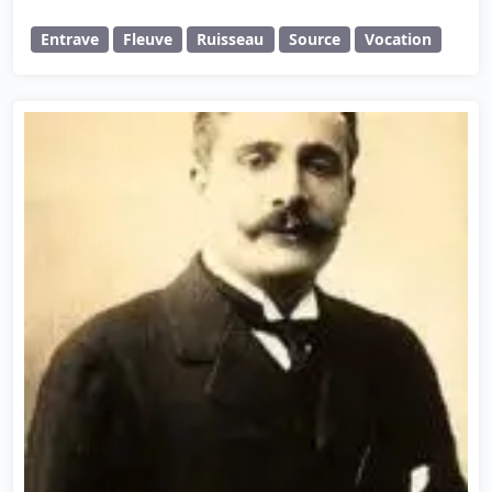
Entrave
Fleuve
Ruisseau
Source
Vocation