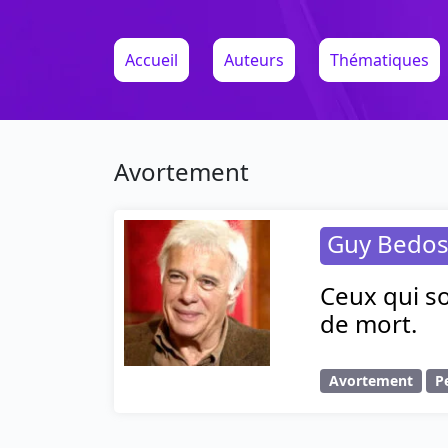
Accueil
Auteurs
Thématiques
Avortement
Guy Bedo
Ceux qui so
de mort.
Avortement
P