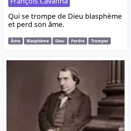
François Cavanna
Qui se trompe de Dieu blasphème
et perd son âme.
Âme
Blasphème
Dieu
Perdre
Tromper