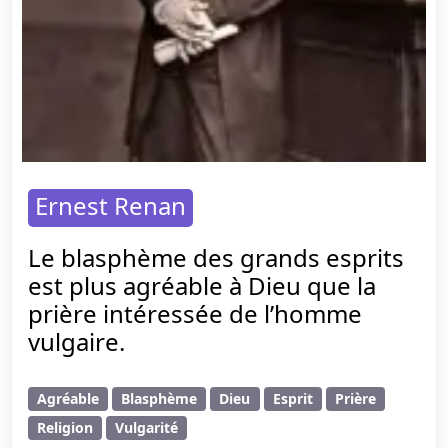
Ernest Renan
Le blasphème des grands esprits
est plus agréable à Dieu que la
prière intéressée de l’homme
vulgaire.
Agréable
Blasphème
Dieu
Esprit
Prière
Religion
Vulgarité