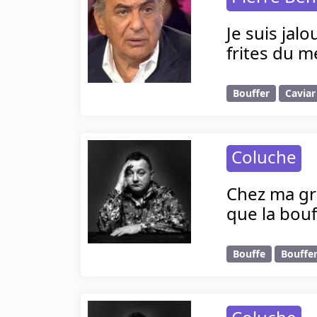
Je suis jalo
frites du m
Bouffer
Caviar
Coluche
Chez ma gra
que la bouf
Bouffe
Bouffe