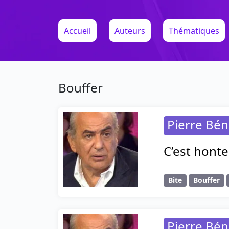
Accueil
Auteurs
Thématiques
Bouffer
Pierre Bé
C’est honte
Bite
Bouffer
Pierre Bé