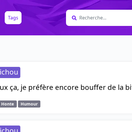
Tags
nichou
ux ça, je préfère encore bouffer de la bi
Honte
Humour
nichou