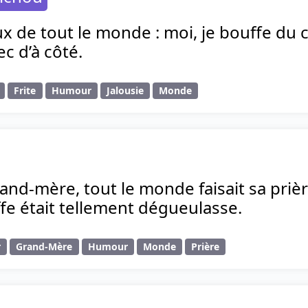
ux de tout le monde : moi, je bouffe du ca
ec d’à côté.
Frite
Humour
Jalousie
Monde
nd-mère, tout le monde faisait sa prièr
fe était tellement dégueulasse.
r
Grand-Mère
Humour
Monde
Prière