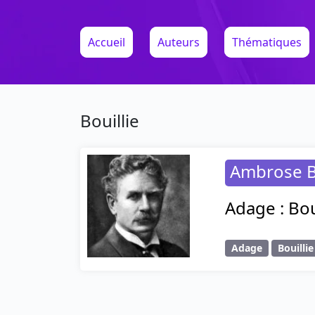
Accueil
Auteurs
Thématiques
Bouillie
Ambrose B
Adage : Bou
Adage
Bouillie