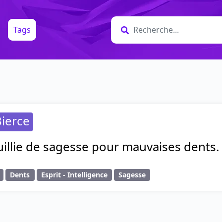
Tags
ierce
illie de sagesse pour mauvaises dents.
Dents
Esprit - Intelligence
Sagesse