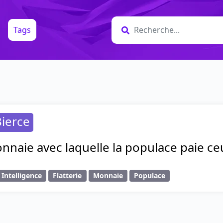
Tags
ierce
nnaie avec laquelle la populace paie ceux
- Intelligence
Flatterie
Monnaie
Populace