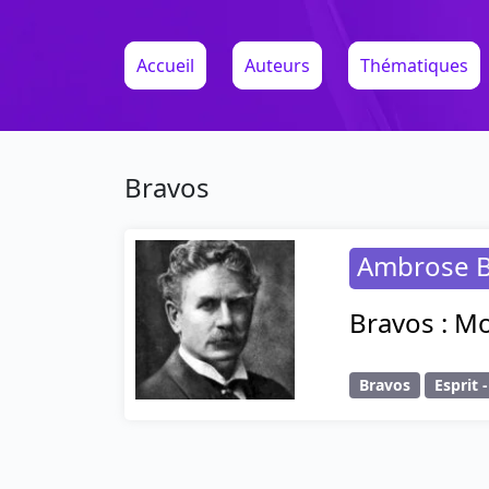
Accueil
Auteurs
Thématiques
Bravos
Ambrose B
Bravos : Mo
Bravos
Esprit 