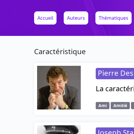
Accueil
Auteurs
Thématiques
Caractéristique
Pierre De
La caractér
Ami
Amitié
Joseph Sta