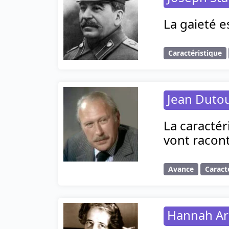
La gaieté e
Caractéristique
Jean Duto
La caractér
vont racont
Avance
Caract
Hannah Ar