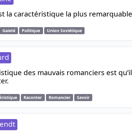
st la caractéristique la plus remarquable
Gaieté
Politique
Union Soviétique
urd
istique des mauvais romanciers est qu’il
er.
éristique
Raconter
Romancier
Savoir
endt