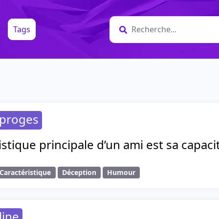
Tags
sproges
istique principale d’un ami est sa capaci
Caractéristique
Déception
Humour
line