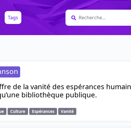
Tags
hnson
offre de la vanité des espérances humai
qu’une bibliothèque publique.
ue
Culture
Espérances
Vanité