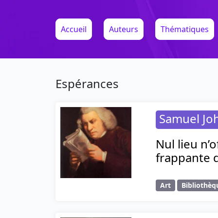
Accueil
Auteurs
Thématiques
Espérances
Samuel Jo
Nul lieu n’
frappante 
Art
Bibliothèq