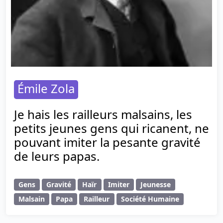
Émile Zola
Je hais les railleurs malsains, les
petits jeunes gens qui ricanent, ne
pouvant imiter la pesante gravité
de leurs papas.
Gens
Gravité
Haïr
Imiter
Jeunesse
Malsain
Papa
Railleur
Société Humaine