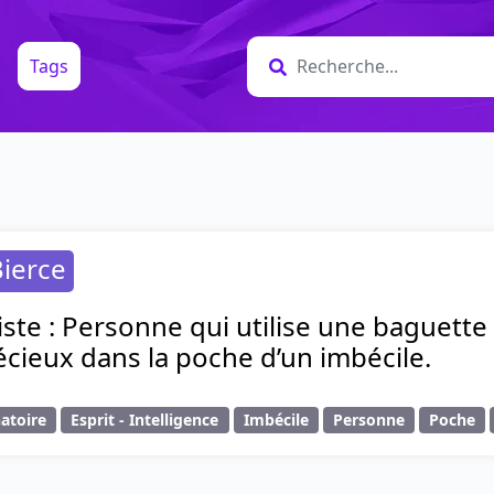
Tags
ierce
ste : Personne qui utilise une baguette
écieux dans la poche d’un imbécile.
natoire
Esprit - Intelligence
Imbécile
Personne
Poche