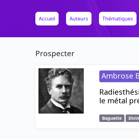
Accueil
Auteurs
Thématiques
Prospecter
Ambrose B
Radiesthési
le métal pr
Baguette
Divi